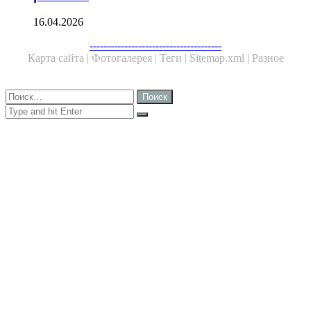
16.04.2026
Facebook
Twitter
WhatsApp
Telegram
--------------------------------------
Карта сайта |
Фотогалерея |
Теги |
Sitemap.xml |
Разное
Close
Найти:
Close
Search
for