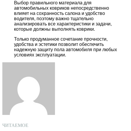
Выбор правильного материала для
автомобильных ковриков непосредственно
влияет на сохранность салона и удобство
водителя, поэтому важно тщательно
анализировать все характеристики и задачи,
которые должны выполнять коврики.
Только продуманное сочетание прочности,
удобства и эстетики позволит обеспечить
надежную защиту пола автомобиля при любых
условиях эксплуатации.
Facebook
Twitter
LinkedIn
Tumblr
Pinterest
Reddit
VKontakte
Odnoklassniki
Skype
WhatsApp
Telegram
Viber
Share
Print
via
Email
ЧИТАЕМОЕ