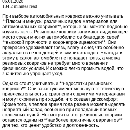
06.01.2026
134
2 minutes read
При выборе автомобильных ковриков важно учитывать
**Плюсы и минусы различных видов материалов для
автомобильных ковриков**, которые вы можете подробно
изучить
здесь
. Резиновые коврики занимают лидирующее
место среди многих автомобилистов благодаря своей
**высокой прочности и водонепроницаемости**. Они
прекрасно удерживают грязь, влагу и снег, что особенно
актуально в сезон дождей и зимних холодов. Благодаря
этому в салон автомобиля не попадает грязь, а чистка
резиновых ковриков не требует много времени и
физических усилий. Их можно легко промыть водой, что
значительно упрощает уход.
Однако стоит учитывать и **недостатки резиновых
ковриков**. Они зачастую имеют меньшую эстетическую
привлекательность в сравнении с другими материалами
и могут скрипеть при ходьбе, что создает дискомфорт.
Кроме того, в теплое время года резина может выделять
неприятный запах, особенно при попадании прямых
солнечных лучей. Несмотря на это, резиновые коврики
остаются одним из **наиболее практичных вариантов**
для тех, кто ценит удобство и долговечность.