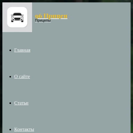
96 Прицеп
Menu
Прицепы
Главная
О сайте
Статьи
Контакты